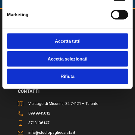
Marketing
Accetta tutti
Studio di Consulenza del Lavoro, offre servizio di
gestione degli adempimenti del personale ed
Accetta selezionati
elaborazione paghe online.
Scopri di più ⇾
Rifiuta
CONTATTI
Via Lago di Misurina, 32 74121 – Taranto
099 9945012
3713136147
info@studiopaghecarafa.it