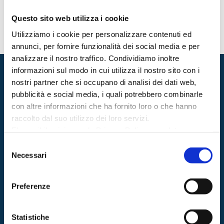
Questo sito web utilizza i cookie
Utilizziamo i cookie per personalizzare contenuti ed
annunci, per fornire funzionalità dei social media e per
analizzare il nostro traffico. Condividiamo inoltre
informazioni sul modo in cui utilizza il nostro sito con i
nostri partner che si occupano di analisi dei dati web,
pubblicità e social media, i quali potrebbero combinarle
con altre informazioni che ha fornito loro o che hanno
raccolto dal suo utilizzo dei loro servizi.
E' possibile visionare la Privacy Policy completa
CERCHI UNA SOLUZIONE IN
CLICCANDO QUI
Selezione
MATERIA DI LAVORO?
E' possibile rivedere le proprie scelte sull'utilizzo dei
Necessari
del
cookie
CLICCANDO QUI
Troviamo soluzioni personalizzate e
consenso
La chiusura di questo banner tramite la "X" in alto a
aggiornate per le tue esigenze
Preferenze
destra comporta il rifiuto al consenso all'uso dei cookie a
parte quelli necessari al sito web per funzionare
correttamente
Statistiche
PRENDI UN APPUNTAMENTO