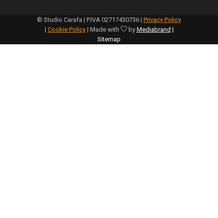
© Studio Carafa | P.IVA 02717430736 |
Privacy Policy
|
Cookie Policy
| Made with
by
Mediabrand
|
Sitemap